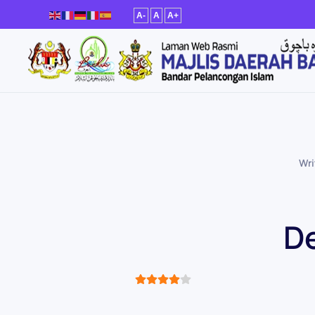
A-
A
A+
Skip to main content
Wri
De
User Rating:
4
/
5