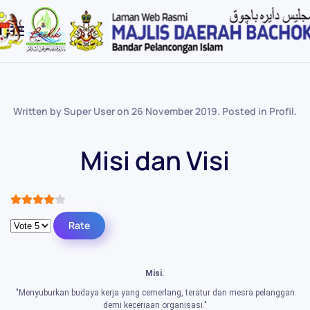
Skip to main content
Written by Super User on
26 November 2019
. Posted in
Profil
.
Misi dan Visi
User Rating:
4
/
5
Please Rate
Misi.
"Menyuburkan budaya kerja yang cemerlang, teratur dan mesra pelanggan
demi keceriaan organisasi."