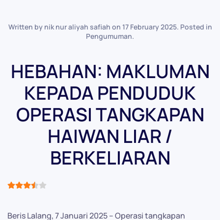
Written by nik nur aliyah safiah on
17 February 2025
. Posted in
Pengumuman
.
HEBAHAN: MAKLUMAN
KEPADA PENDUDUK
OPERASI TANGKAPAN
HAIWAN LIAR /
BERKELIARAN
User Rating:
3.5
/
5
Beris Lalang, 7 Januari 2025 – Operasi tangkapan