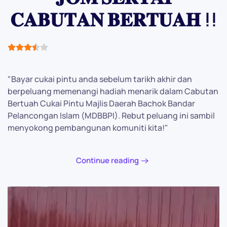
𝐂𝐀𝐁𝐔𝐓𝐀𝐍 𝐁𝐄𝐑𝐓𝐔𝐀𝐇 !!
User Rating:
3.5
/
5
"Bayar cukai pintu anda sebelum tarikh akhir dan
berpeluang memenangi hadiah menarik dalam Cabutan
Bertuah Cukai Pintu Majlis Daerah Bachok Bandar
Pelancongan Islam (MDBBPI). Rebut peluang ini sambil
menyokong pembangunan komuniti kita!"
Continue reading