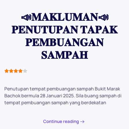
📣𝐌𝐀𝐊𝐋𝐔𝐌𝐀𝐍📣
𝐏𝐄𝐍𝐔𝐓𝐔𝐏𝐀𝐍 𝐓𝐀𝐏𝐀𝐊
𝐏𝐄𝐌𝐁𝐔𝐀𝐍𝐆𝐀𝐍
𝐒𝐀𝐌𝐏𝐀𝐇
User Rating:
4
/
5
Penutupan tempat pembuangan sampah Bukit Marak
Bachok bermula 28 Januari 2025. Sila buang sampah di
tempat pembuangan sampah yang berdekatan
Continue reading