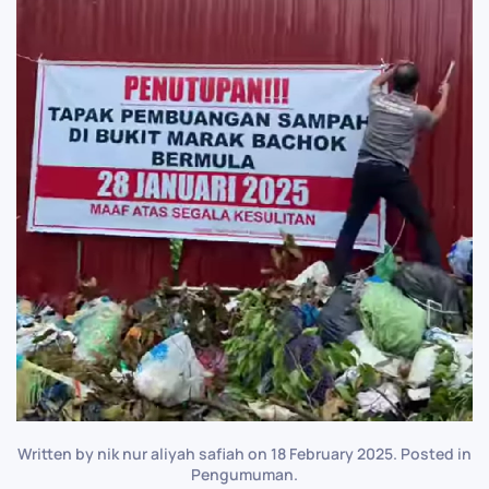
Written by nik nur aliyah safiah on
18 February 2025
. Posted in
Pengumuman
.