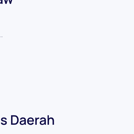
..
is Daerah