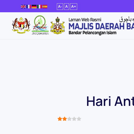
A-
A
A+
Skip to main content
Hari An
User Rating:
2
/
5