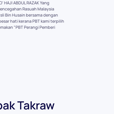
O' HAJI ABDUL RAZAK Yang
 Pencegahan Rasuah Malaysia
sli Bin Husain bersama dengan
sar hati kerana PBT kami terpilih
temakan "PBT Perangi Pemberi
pak Takraw