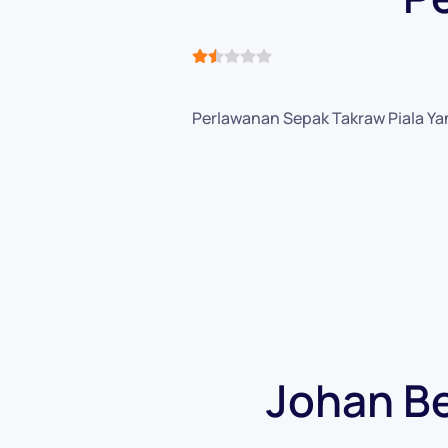
User Rating:
1.5
/
5
Perlawanan Sepak Takraw Piala Ya
Johan Be