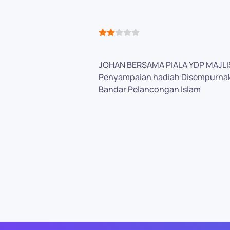
User Rating:
2
/
5
JOHAN BERSAMA PIALA YDP MAJL
Penyampaian hadiah Disempurnakan
Bandar Pelancongan Islam