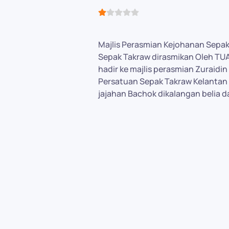
User Rating:
1
/
5
Majlis Perasmian Kejohanan Sepak
Sepak Takraw dirasmikan Oleh TU
hadir ke majlis perasmian Zuraidi
Persatuan Sepak Takraw Kelantan
jajahan Bachok dikalangan belia d