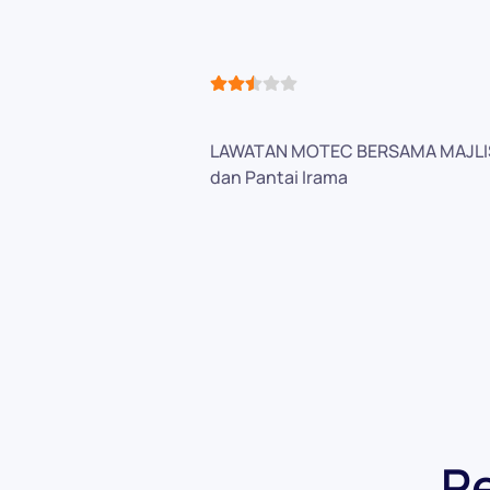
User Rating:
2.5
/
5
LAWATAN MOTEC BERSAMA MAJLIS D
dan Pantai Irama
P